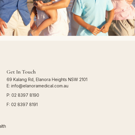
Get In Touch
69 Kalang Rd, Elanora Heights NSW 2101
E: info@elanoramedical.com.au
P: 02 8397 8190
F: 02 8397 8191
lth