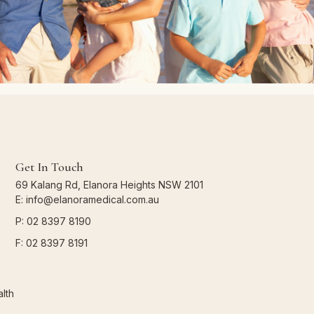
Get In Touch
69 Kalang Rd, Elanora Heights NSW 2101
E: info@elanoramedical.com.au
P: 02 8397 8190
F: 02 8397 8191
lth